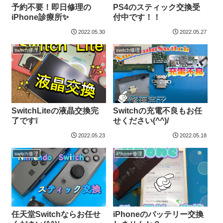
予約不要！即日修理の
PS4のスティック交換受
iPhone診療所✨
付中です！！
2022.05.30
2022.05.27
switch修理
switch修理
SwitchLiteの液晶交換完
Switchの充電不良もお任
了です❕
せください(^^)/
2022.05.23
2022.05.18
switch修理
iPhone修理
任天堂Switchならお任せ
iPhoneのバッテリー交換