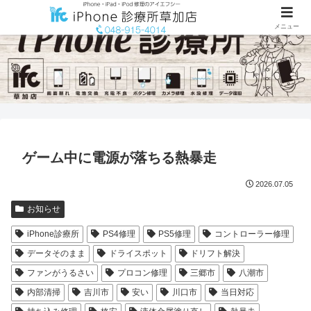
メニュー
ゲーム中に電源が落ちる熱暴走
2026.07.05
お知らせ
iPhone診療所
PS4修理
PS5修理
コントローラー修理
データそのまま
ドライスポット
ドリフト解決
ファンがうるさい
プロコン修理
三郷市
八潮市
内部清掃
吉川市
安い
川口市
当日対応