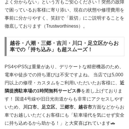
よく分からない」という方もご安心ください！突然の故障
で困っているお客様に寄り添い、現在の状態や修理費用を
事前に分かりやすく、笑顔で「親切」にご説明することを
徹底しております（Trustworthiness）。
越谷・八潮・三郷・吉川・川口・足立区からお
車での「持ち込み」も超スムーズ！
PS4やPS5は重量があり、デリケートな精密機器のため、
電車や徒歩での持ち運びは不安ですよね。 当店では5,000
円以上の修理・カスタムをご利用いただいたお客様に、
近
隣提携駐車場の1時間無料サービス券
を差し上げておりま
す！ 国道4号線や旧日光街道からも非常にアクセスしやす
いため、
川口市、足立区、三郷市、越谷市
方面などからお
車でお越しいただくお客様にも「駐車場代を気にせず安全
に持ち込めるから助かる！」と大変喜ばれています🚗