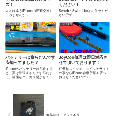
ズ！
ください！
人とは違うiPhoneの画面交換し
Switch・SwitchLiteはお任せくだ
てみませんか？
さい(^^)/
iPhone修理
switch修理
バッテリーは膨らむんです
JoyCon修理は即日対応さ
💦知ってました？
せて頂いております！
iPhoneのバッテリーは劣化する
任天堂スイッチ・スイッチライト
と、実は膨張するんです💦たま
の事ならiPhone診療所草加店へ
に、画面をパッカリ開かせて、お
お任せください(^^)/
持ちいただくお客様がいらっしゃ
います🤮もうこうなると、防水機
能なんてもんじゃなく、まさにノ
ーガード！！守るものなんて何も
無いです💦もう落としたら最後...
液晶割れ・タッチ不良