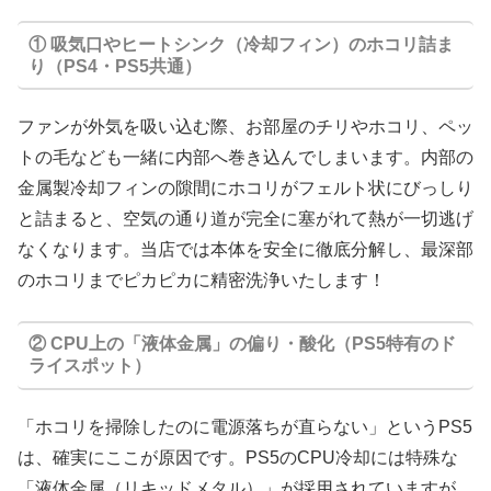
① 吸気口やヒートシンク（冷却フィン）のホコリ詰ま
り（PS4・PS5共通）
ファンが外気を吸い込む際、お部屋のチリやホコリ、ペッ
トの毛なども一緒に内部へ巻き込んでしまいます。内部の
金属製冷却フィンの隙間にホコリがフェルト状にびっしり
と詰まると、空気の通り道が完全に塞がれて熱が一切逃げ
なくなります。当店では本体を安全に徹底分解し、最深部
のホコリまでピカピカに精密洗浄いたします！
② CPU上の「液体金属」の偏り・酸化（PS5特有のド
ライスポット）
「ホコリを掃除したのに電源落ちが直らない」というPS5
は、確実にここが原因です。PS5のCPU冷却には特殊な
「液体金属（リキッドメタル）」が採用されていますが、