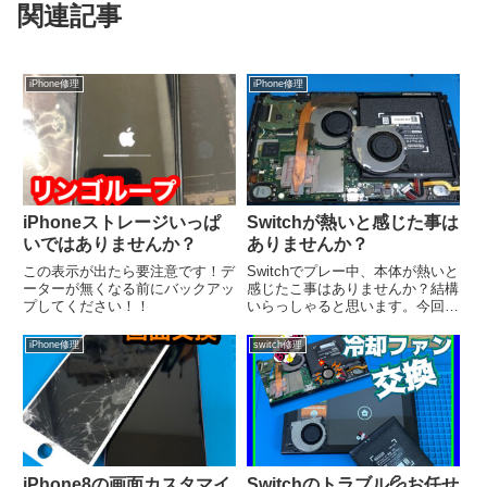
関連記事
iPhone修理
iPhone修理
iPhoneストレージいっぱ
Switchが熱いと感じた事は
いではありませんか？
ありませんか？
この表示が出たら要注意です！デ
Switchでプレー中、本体が熱いと
ーターが無くなる前にバックアッ
感じたこ事はありませんか？結構
プしてください！！
いらっしゃると思います。今回は
ニンテンドースイッチが熱を持っ
てしまう原因について説明してみ
iPhone修理
switch修理
たいと思います!(^^)!・ 長時間
プレーしている！ ゲーム
機に関わらずiPh...
iPhone8の画面カスタマイ
Switchのトラブル💦お任せ