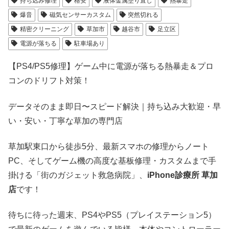
持ち込み修理
格安
液体金属塗り直し
熱暴走
爆音
磁気センサーカスタム
突然切れる
精密クリーニング
草加市
越谷市
足立区
電源が落ちる
駐車場あり
【PS4/PS5修理】ゲーム中に電源が落ちる熱暴走＆プロ
コンのドリフト対策！
データそのまま即日〜スピード解決｜持ち込み大歓迎・早
い・安い・丁寧な草加の専門店
草加駅東口から徒歩5分、最新スマホの修理からノート
PC、そしてゲーム機の高度な基板修理・カスタムまで手
掛ける「街のガジェット救急病院」、
iPhone診療所 草加
店
です！
待ちに待った週末、PS4やPS5（プレイステーション5）