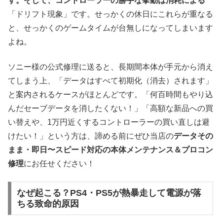
す。そして、コントローラーの勝手な挙動は消耗による
「ドリフト現象」です。せっかくの休日にこれらが重なる
と、せっかくのゲームタイムが台無しになってしまいます
よね。
ソニー様の公式修理に送ると、長期間本体が手元から消え
てしまう上、「データはすべて初期化（消去）されます」
と案内されるケースがほとんどです。「何百時間もやり込
んだセーブデータを消したくない！」「高額な新品への買
い替えや、1万円近くするコントローラーの買い直しは避
けたい！」という方は、諦める前にぜひ当店の
データその
まま・即日〜スピード対応の本体メンテナンス＆プロコン
修理
にお任せください！
なぜ起こる？PS4・PS5が熱暴走して電源が落
ちる致命的原因