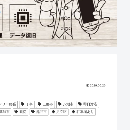
2026.06.20
テリー膨張
丁寧
三郷市
八潮市
即日対応
草加市
親切
越谷市
足立区
駐車場あり