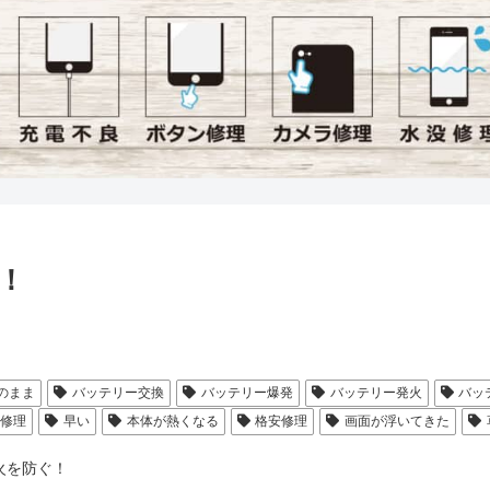
！
のまま
バッテリー交換
バッテリー爆発
バッテリー発火
バッ
修理
早い
本体が熱くなる
格安修理
画面が浮いてきた
火を防ぐ！