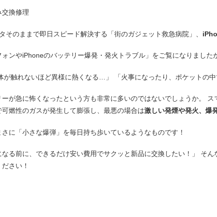
み交換修理
ータそのままで即日スピード解決する「街のガジェット救急病院」、
iP
ォンやiPhoneのバッテリー爆発・発火トラブル」をご覧になりました
体が触れないほど異様に熱くなる…」 「火事になったり、ポケットの
リーが急に怖くなったという方も非常に多いのではないでしょうか。 ス
で可燃性のガスが発生して膨張し、最悪の場合は
激しい発煙や発火、爆
まさに「小さな爆弾」を毎日持ち歩いているようなものです！
になる前に、できるだけ安い費用でサクッと新品に交換したい！」 そん
ください！