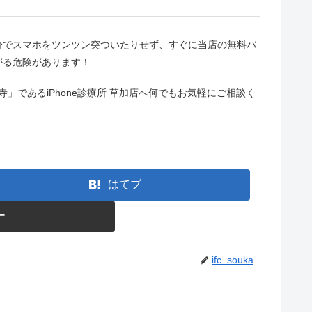
分でスマホをツンツン突ついたりせず、すぐに当店の無料バ
がる危険があります！
」であるiPhone診療所 草加店へ何でもお気軽にご相談く
はてブ
ー
ifc_souka