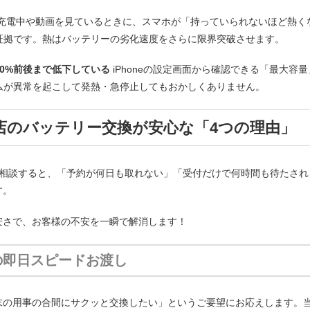
充電中や動画を見ているときに、スマホが「持っていられないほど熱く
証拠です。熱はバッテリーの劣化速度をさらに限界突破させます。
0%前後まで低下している
iPhoneの設定画面から確認できる「最大容
ムが異常を起こして発熱・急停止してもおかしくありません。
店のバッテリー交換が安心な「4つの理由」
プに相談すると、「予約が何日も取れない」「受付だけで何時間も待たさ
す。
安さで、お客様の不安を一瞬で解消します！
の即日スピードお渡し
の用事の合間にサクッと交換したい」というご要望にお応えします。当店