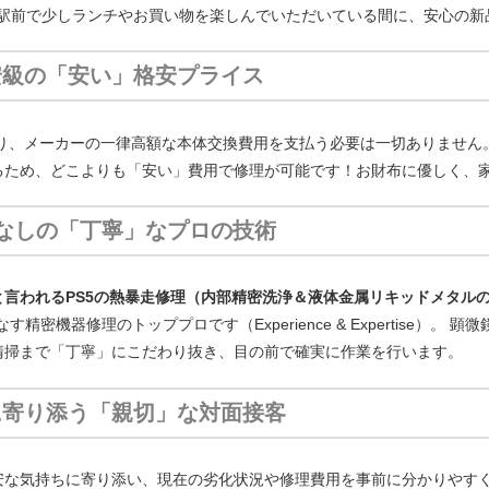
加駅前で少しランチやお買い物を楽しんでいただいている間に、安心の新
安級の「安い」格安プライス
たり、メーカーの一律高額な本体交換費用を支払う必要は一切ありません
るため、どこよりも「安い」費用で修理が可能です！お財布に優しく、
協なしの「丁寧」なプロの技術
言われるPS5の熱暴走修理（内部精密洗浄＆液体金属リキッドメタルの
精密機器修理のトッププロです（Experience & Expertise）
清掃まで「丁寧」にこだわり抜き、目の前で確実に作業を行います。
に寄り添う「親切」な対面接客
安な気持ちに寄り添い、現在の劣化状況や修理費用を事前に分かりやす