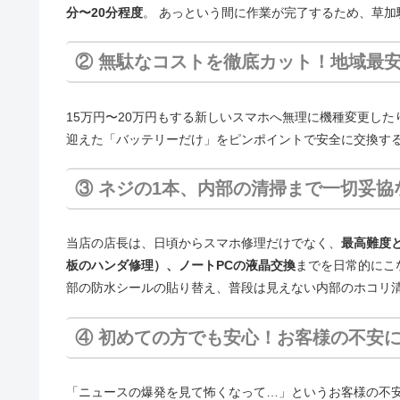
分〜20分程度
。 あっという間に作業が完了するため、草
② 無駄なコストを徹底カット！地域最
15万円〜20万円もする新しいスマホへ無理に機種変更し
迎えた「バッテリーだけ」をピンポイントで安全に交換す
③ ネジの1本、内部の清掃まで一切妥
当店の店長は、日頃からスマホ修理だけでなく、
最高難度と
板のハンダ修理）、ノートPCの液晶交換
までを日常的にこなす
部の防水シールの貼り替え、普段は見えない内部のホコリ
④ 初めての方でも安心！お客様の不安
「ニュースの爆発を見て怖くなって…」というお客様の不