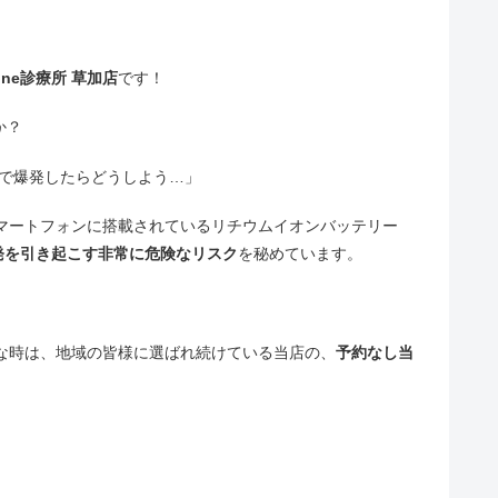
hone診療所 草加店
です！
か？
中で爆発したらどうしよう…」
マートフォンに搭載されているリチウムイオンバッテリー
発を引き起こす非常に危険なリスク
を秘めています。
な時は、地域の皆様に選ばれ続けている当店の、
予約なし当