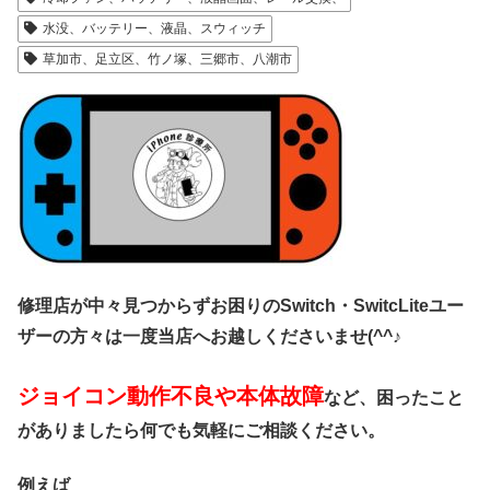
水没、バッテリー、液晶、スウィッチ
草加市、足立区、竹ノ塚、三郷市、八潮市
修理店が中々見つからずお困りのSwitch・SwitcLite
ユー
ザーの方々は一度当店へお越しくださいませ(^^♪
ジョイコン動作不良や本体故障
など、困ったこと
がありましたら何でも気軽にご相談ください。
例えば