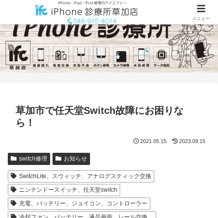
メニュー
草加市で任天堂Switch故障にお困りな
ら！
2021.05.15
2023.09.15
switch修理
お知らせ
SwitchLite、スウィッチ、アナログスティック交換
ニンテンドースイッチ、任天堂switch
充電、バッテリー、ジョイコン、コントローラー
冷却ファン、バッテリー、液晶画面、レール交換、