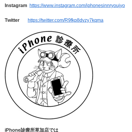
Instagram
https://www.instagram.com/iphonesinnryoujyo
Twitter
https://twitter.com/R9fkp8dvzy7kqma
iPhone診療所草加店では