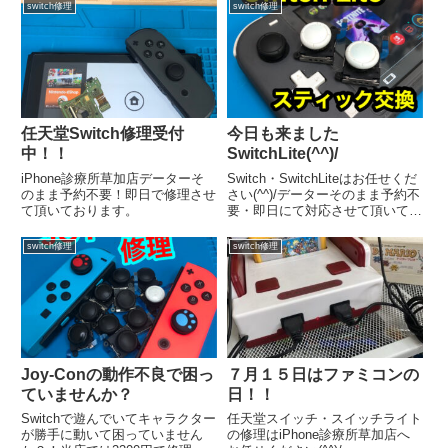
思っていると大間違い💦iPhone
今のiPhoneをバッテリーを交換
switch修理
switch修理
のケースとパネルは防水テープで
して使うか悩む所ですよね(^^)/当
張り付けているのですが年数がた
店では未だにファンが多い初代
つとだんだん劣化し...
iPhone...
任天堂Switch修理受付
今日も来ました
中！！
SwitchLite(^^)/
iPhone診療所草加店データーそ
Switch・SwitchLiteはお任せくだ
のまま予約不要！即日で修理させ
さい(^^)/データーそのまま予約不
て頂いております。
要・即日にて対応させて頂いてお
ります。
switch修理
switch修理
Joy-Conの動作不良で困っ
７月１５日はファミコンの
ていませんか？
日！！
Switchで遊んでいてキャラクター
任天堂スイッチ・スイッチライト
が勝手に動いて困っていません
の修理はiPhone診療所草加店へ