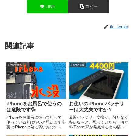
LINE
コピー
ifc_souka
関連記事
iPhone修理
iPhone修理
iPhoneをお風呂で使うの
お使いのiPhoneバッテリ
は危険です💦
ーは大丈夫ですか？
iPhoneをお風呂に持って行って
最近バッテリー交換が、何となく
使っている方は多いと思います💦
多いな～と、思っていたら、何と
実はiPhoneは熱に弱いんです💦
💦iPhone13が発売するとの情報
防水だから問題ないでしょ～！と
が！！新しいiPhoneにするか、