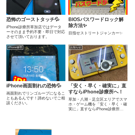
恐怖のゴーストタッチ💦
BIOSパスワードロック解
除方法✨
iPhone診療所草加店ではデータ
ーそのまま予約不要・即日で対応
目指せストリートジャンカー✨
させて頂いております。
iPhone修理
お知らせ
iPhone画面割れの恐怖💦
「安く・早く・確実に」直
すならiPhone診療所へ！
画面割れでリンゴループになるこ
ともあるんです！諦めないでご相
草加・八潮・足立区エリアでスマ
談ください。
ホ・ゲーム機を「安く・早く・確
実に」直すならiPhone診療所
へ！地域密着の修理実績まとめ草
加駅東口の「スマホ・ゲーム機の
駆け込み寺」、iPhone診療所 草
加店です！おかげさまで、連日草
加市内だけでなく、越谷...