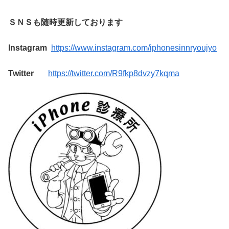
ＳＮＳも随時更新しております
Instagram
https://www.instagram.com/iphonesinnryoujyo
Twitter
https://twitter.com/R9fkp8dvzy7kqma