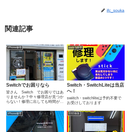
ifc_souka
関連記事
iPhone修理
switch修理
Switchでお困りなら
Switch・SwitchLiteは当店
へ！
皆さん Switch でお困りではあ
りませんか？中々修理店が見つか
swiitch・switchliteは予約不要で
らない！修理に出しても時間がか
お受けしております
かる！当店へお持ちいただけれ
ば、即日で対応させて頂きます。
iPhone修理
SSD換装
ジョイコン修理は１０分位で終わ
ってしまいます(^^)/本日あいにく
のお天気ですが、こん...