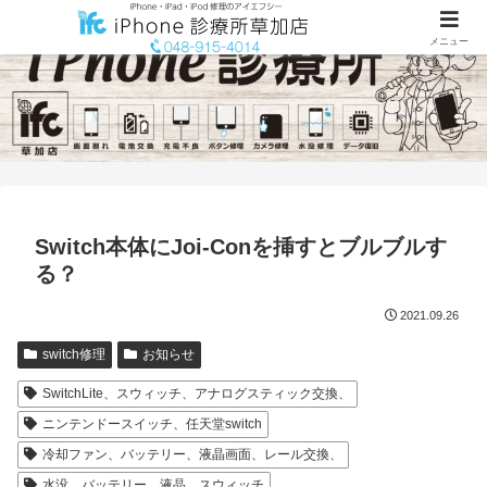
メニュー
Switch本体にJoi-Conを挿すとブルブルす
る？
2021.09.26
switch修理
お知らせ
SwitchLite、スウィッチ、アナログスティック交換、
ニンテンドースイッチ、任天堂switch
冷却ファン、バッテリー、液晶画面、レール交換、
水没、バッテリー、液晶、スウィッチ