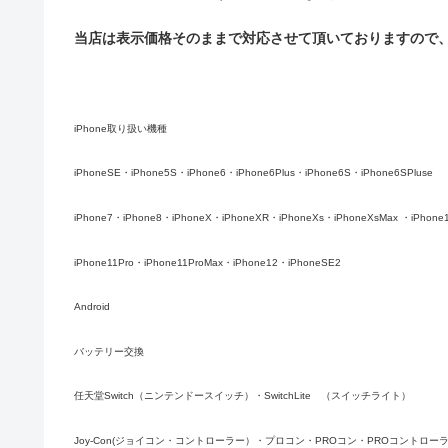
当店は表示価格そのままで対応させて頂いておりますので、ご
iPhone取り扱い機種
iPhoneSE・iPhone5S・iPhone6・iPhone6Plus・iPhone6S・iPhone6SPluse
iPhone7・iPhone8・iPhoneX・iPhoneXR・iPhoneXs・iPhoneXsMax ・iPhone
iPhone11Pro・iPhone11ProMax・iPhone12・iPhoneSE2
Android
バッテリー交換
任天堂Switch（ニンテンドースイッチ）・SwitchLite （スイッチライト）
Joy-Con(ジョイコン・コントローラー）・プロコン・PROコン・PROコントロー