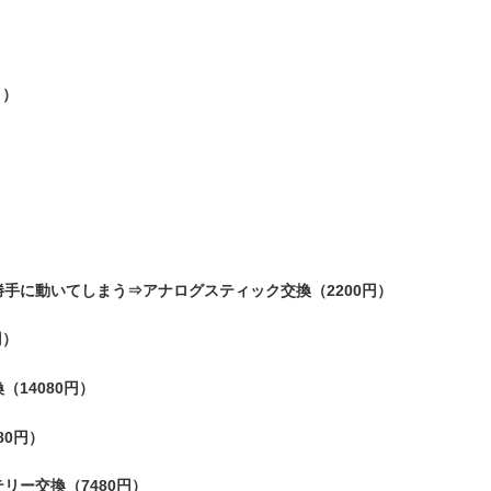
・アイフォン 電池交換
 （フロント・アウト）
に動いてしまう⇒アナログスティック交換（2200円）
円）
14080円）
80円）
ー交換（7480円）