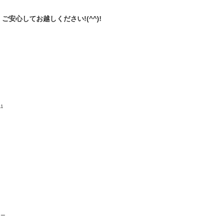
安心してお越しください!(^^)!
11
ラー