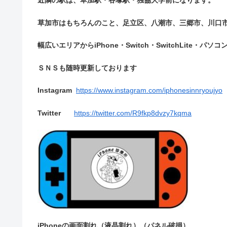
近隣の駅は、草加駅・谷塚駅・独協大学前になります。
草加市はもちろんのこと、足立区、八潮市、三郷市、川口
幅広いエリアからiPhone・Switch・SwitchLite・パソコ
ＳＮＳも随時更新しております
Instagram
https://www.instagram.com/iphonesinnryoujyo
Twitter
https://twitter.com/R9fkp8dvzy7kqma
iPhoneの画面割れ（液晶割れ）（パネル破損）